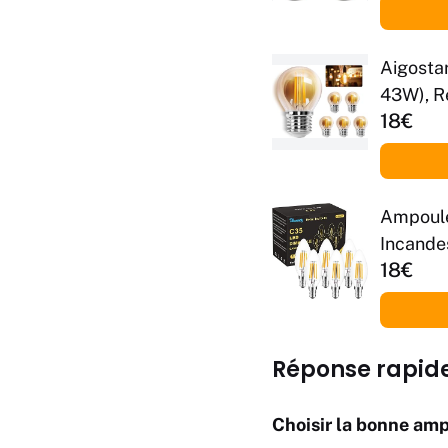
Aigosta
43W), R
18€
Ampoule
Incande
18€
Dimmabl
Réponse rapide
Choisir la bonne amp