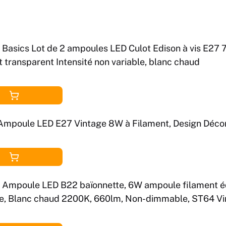
Basics Lot de 2 ampoules LED Culot Edison à vis E27 7
 transparent Intensité non variable, blanc chaud
Ampoule LED E27 Vintage 8W à Filament, Design Décora
Ampoule LED B22 baïonnette, 6W ampoule filament é
e, Blanc chaud 2200K, 660lm, Non-dimmable, ST64 Vi
tre et plafonnier, 2 Pièces