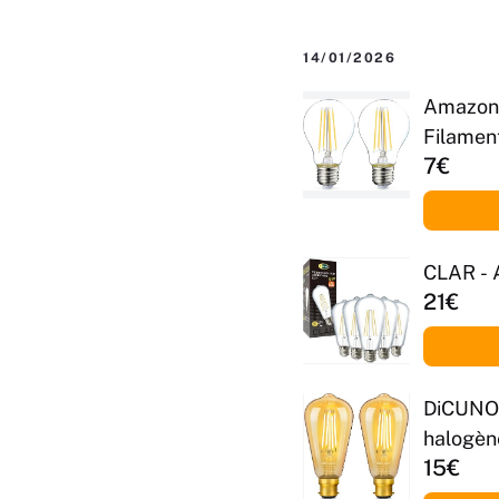
14/01/2026
Amazon 
Filament
7€
CLAR - 
21€
DiCUNO 
halogèn
15€
pour lus