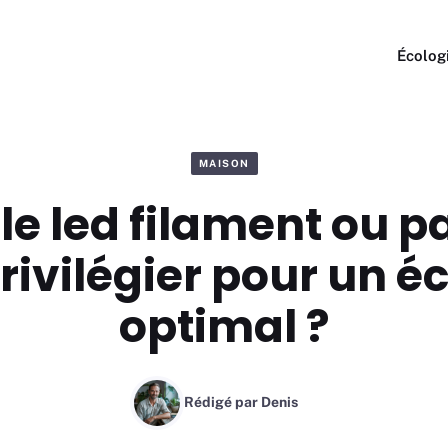
Écolog
MAISON
 led filament ou pa
rivilégier pour un é
optimal ?
Rédigé par
Denis