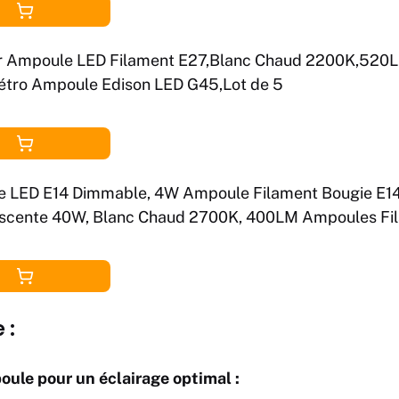
r Ampoule LED Filament E27,Blanc Chaud 2200K,520L
étro Ampoule Edison LED G45,Lot de 5
 LED E14 Dimmable, 4W Ampoule Filament Bougie E14
scente 40W, Blanc Chaud 2700K, 400LM Ampoules Fi
es, Lot de 6
 :
oule pour un éclairage optimal :