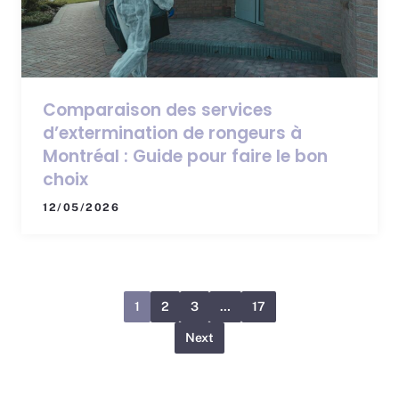
Comparaison des services
d’extermination de rongeurs à
Montréal : Guide pour faire le bon
choix
12/05/2026
1
2
3
…
17
Next