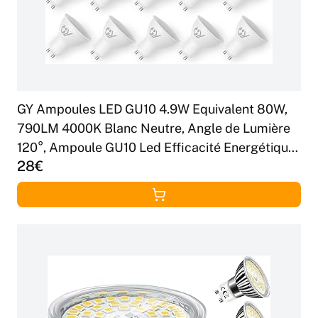
GY Ampoules LED GU10 4.9W Equivalent 80W,
790LM 4000K Blanc Neutre, Angle de Lumière
120°, Ampoule GU10 Led Efficacité Energétique,
28€
Non-Dimmable, Lot de 10