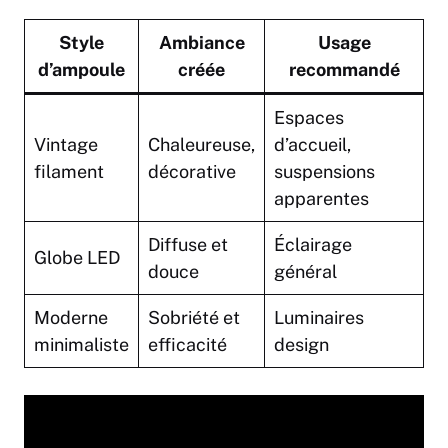
Style
Ambiance
Usage
d’ampoule
créée
recommandé
Espaces
Vintage
Chaleureuse,
d’accueil,
filament
décorative
suspensions
apparentes
Diffuse et
Éclairage
Globe LED
douce
général
Moderne
Sobriété et
Luminaires
minimaliste
efficacité
design