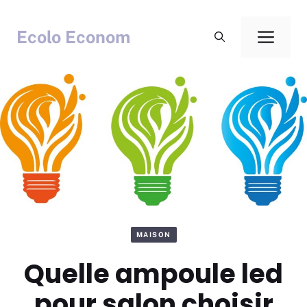
Aller
au
Ecolo Econom
Men
contenu
MAISON
Quelle ampoule led
pour salon choisir