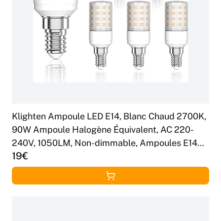
Klighten Ampoule LED E14, Blanc Chaud 2700K,
90W Ampoule Halogène Équivalent, AC 220-
240V, 1050LM, Non-dimmable, Ampoules E14
19€
pour Chambre Salon Cuisine Jardin Couloir, Lot
de 6