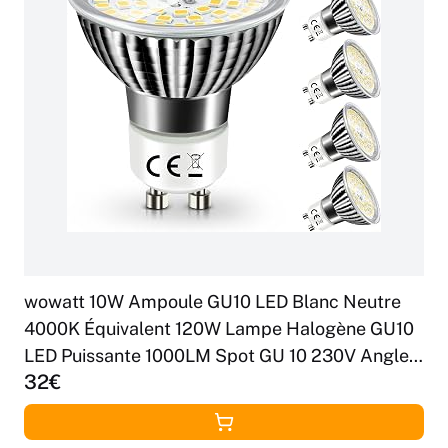
wowatt 10W Ampoule GU10 LED Blanc Neutre
4000K Équivalent 120W Lampe Halogène GU10
LED Puissante 1000LM Spot GU 10 230V Angle
32€
de Faisceau 120° Sans Scintillement Non
Dimmable pour Salon Lot de 6