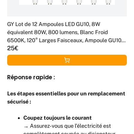
GY Lot de 12 Ampoules LED GU10, 8W
équivalent 80W, 800 lumens, Blanc Froid
6500K, 120° Larges Faisceaux, Ampoule GU10
25€
Led Non-Dimmable
Réponse rapide :
Les étapes essentielles pour un remplacement
sécurisé :
Coupez toujours le courant
→ Assurez-vous que l’électricité est
complètement coupée au disjoncteur