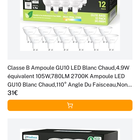
Classe B Ampoule GU10 LED Blanc Chaud,4.9W
équivalent 105W,780LM 2700K Ampoule LED
GU10 Blanc Chaud,110° Angle Du Faisceau,Non-
31€
Dimmable,Lot de 12