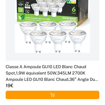
Classe A Ampoule GU10 LED Blanc Chaud
Spot,1.9W équivalent 50W,345LM 2700K
Ampoule LED GU10 Blanc Chaud,36° Angle Du
19€
Faisceau,Non-Dimmable,Lot de 6