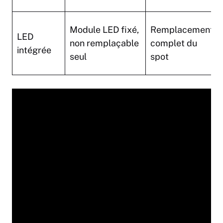
Module LED fixé,
Remplacement
LED
non remplaçable
complet du
intégrée
seul
spot