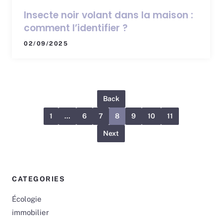
Insecte noir volant dans la maison :
comment l’identifier ?
02/09/2025
Back
1
…
6
7
8
9
10
11
Next
CATEGORIES
Écologie
immobilier