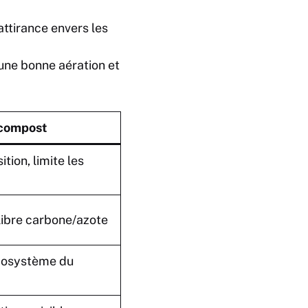
’attirance envers les
une bonne aération et
 compost
ion, limite les
libre carbone/azote
écosystème du