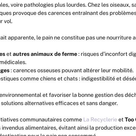
ales, voire pathologies plus lourdes. Chez les oiseaux, 
iques provoque des carences entraînant des problème
 vol.
rait apparente, le pain ne constitue pas une nourriture 
es
et
autres animaux de ferme
: risques d’inconfort dig
médicales.
ages
: carences osseuses pouvant altérer leur mobilité.
iques comme chiens et chats : indigestibilité et déséq
 environnemental et favoriser la bonne gestion des déche
 solutions alternatives efficaces et sans danger.
initiatives communautaires comme
La Recyclerie
et
Too
s invendus alimentaires, évitant ainsi la production exc
destination pour le pain non consommé.