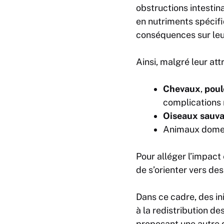
obstructions intestin
en nutriments spécif
conséquences sur leur
Ainsi, malgré leur att
Chevaux
,
poul
complications 
Oiseaux sauv
Animaux domest
Pour alléger l’impact
de s’orienter vers des
Dans ce cadre, des 
à la redistribution de
proposant une autre 