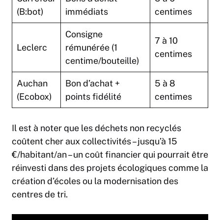
(B:bot)
immédiats
centimes
Consigne
7 à 10
Leclerc
rémunérée (1
centimes
centime/bouteille)
Auchan
Bon d’achat +
5 à 8
(Ecobox)
points fidélité
centimes
Il est à noter que les déchets non recyclés
coûtent cher aux collectivités – jusqu’à 15
€/habitant/an – un coût financier qui pourrait être
réinvesti dans des projets écologiques comme la
création d’écoles ou la modernisation des
centres de tri.