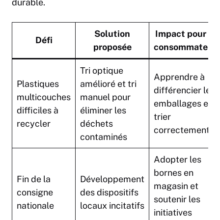
durable.
Solution
Impact pour les
Défi
proposée
consommateur
Tri optique
Apprendre à
Plastiques
amélioré et tri
différencier les
multicouches
manuel pour
emballages et
difficiles à
éliminer les
trier
recycler
déchets
correctement
contaminés
Adopter les
bornes en
Fin de la
Développement
magasin et
consigne
des dispositifs
soutenir les
nationale
locaux incitatifs
initiatives