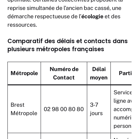
reprise simultanée de l’ancien bac cassé, une
démarche respectueuse de l’
écologie
et des
ressources.
Comparatif des délais et contacts dans
plusieurs métropoles françaises
Numéro de
Délai
Métropole
Particu
Contact
moyen
Service 1
ligne ave
Brest
3-7
02 98 00 80 80
accompa
Métropole
jours
numériqu
personnal