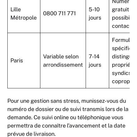
Numéro v
Lille
5-10
gratuit et
0800 711 771
Métropole
jours
possibilit
contact p
Formulair
spécifiqu
Variable selon
7-14
distingua
Paris
arrondissement
jours
propriétai
syndics e
coproprié
Pour une gestion sans stress, munissez-vous du
numéro de dossier ou de suivi transmis lors de la
demande. Ce suivi online ou téléphonique vous
permettra de connaître l’avancement et la date
prévue de livraison.